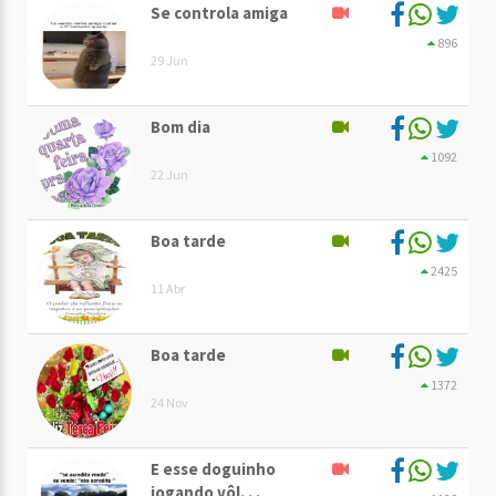
Se controla amiga
896
29 Jun
Bom dia
1092
22 Jun
Boa tarde
2425
11 Abr
Boa tarde
1372
24 Nov
E esse doguinho
jogando vôl. . .