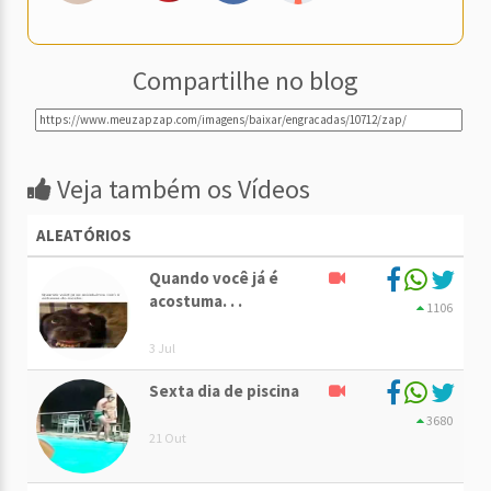
Compartilhe no blog
Veja também os Vídeos
ALEATÓRIOS
Quando você já é
acostuma. . .
1106
3 Jul
Sexta dia de piscina
3680
21 Out