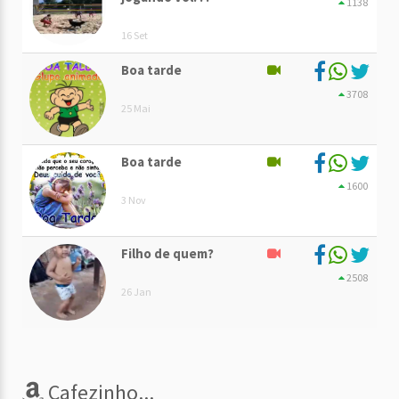
1138
16 Set
Boa tarde
3708
25 Mai
Boa tarde
1600
3 Nov
Filho de quem?
2508
26 Jan
Cafezinho...