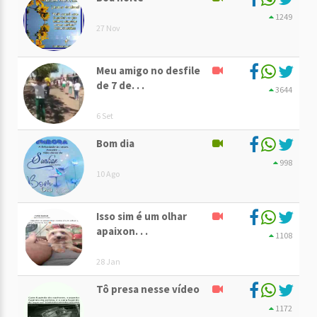
1249
27 Nov
Meu amigo no desfile
de 7 de. . .
3644
6 Set
Bom dia
998
10 Ago
Isso sim é um olhar
apaixon. . .
1108
28 Jan
Tô presa nesse vídeo
1172