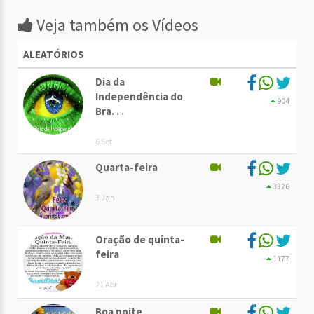
Veja também os Vídeos
ALEATÓRIOS
Dia da
Independência do
904
Bra. . .
6 Set
Quarta-feira
3326
3 Jan
Oração de quinta-
feira
1177
21 Abr
Boa noite