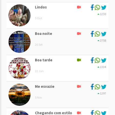
Lindos
1230
5 Out
Boa noite
2758
26 Set
Boa tarde
1334
22 Jan
Me esvazie
1297
5 Nov
Chegando com estilo