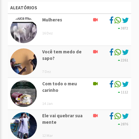
ALEATÓRIOS
Mulheres
3872
16 Dez
Você tem medo de
sapo?
2261
7 Dez
Com todo o meu
carinho
1112
14 Jan
Ele vai quebrar sua
mente
2876
12 Mar