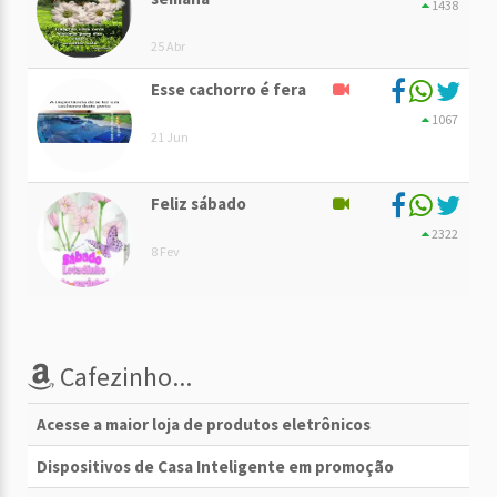
1438
25 Abr
Esse cachorro é fera
1067
21 Jun
Feliz sábado
2322
8 Fev
Cafezinho...
Acesse a maior loja de produtos eletrônicos
Dispositivos de Casa Inteligente em promoção