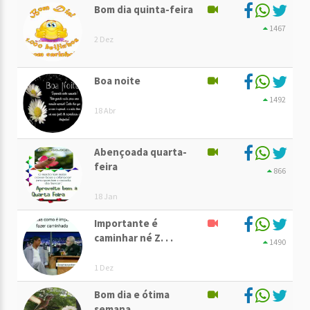
Bom dia quinta-feira
1467
2 Dez
Boa noite
1492
18 Abr
Abençoada quarta-
feira
866
18 Jan
Importante é
caminhar né Z. . .
1490
1 Dez
Bom dia e ótima
semana