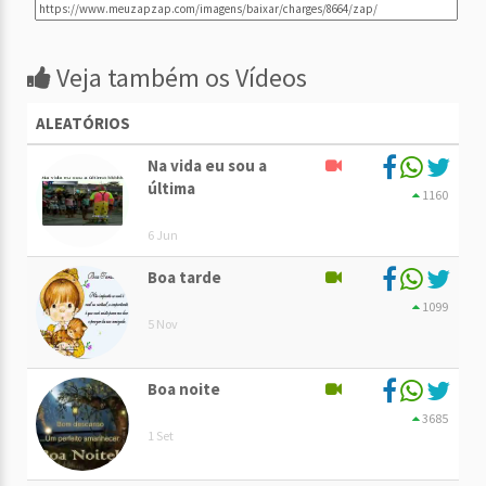
Veja também os Vídeos
ALEATÓRIOS
Na vida eu sou a
última
1160
6 Jun
Boa tarde
1099
5 Nov
Boa noite
3685
1 Set