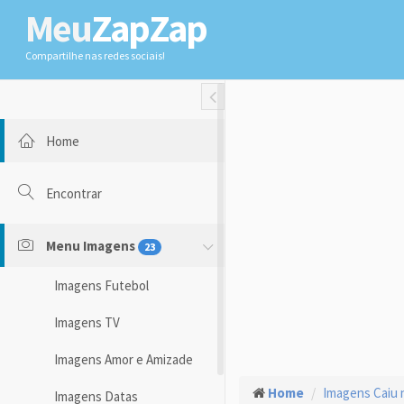
Meu
ZapZap
Compartilhe nas redes sociais!
Toggle Fullwidth
Home
Encontrar
Menu Imagens
23
Imagens Futebol
Imagens TV
Imagens Amor e Amizade
Home
Imagens Caiu 
Imagens Datas