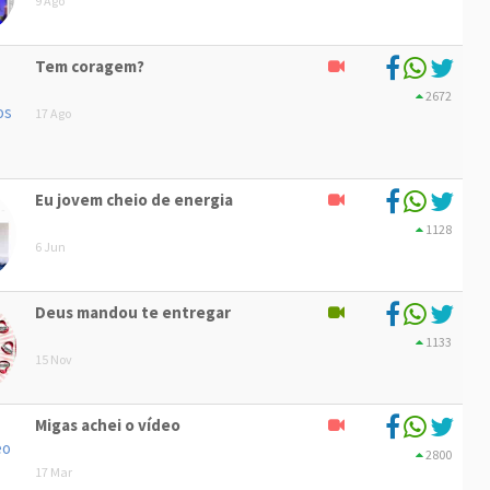
9 Ago
Tem coragem?
2672
17 Ago
Eu jovem cheio de energia
1128
6 Jun
Deus mandou te entregar
1133
15 Nov
Migas achei o vídeo
2800
17 Mar