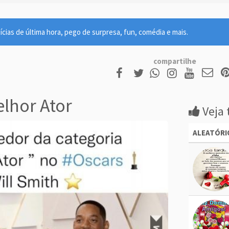
ícias de última hora, pego de surpresa, fun, comédia e mais.
compartilhe
lhor Ator
Veja 
ALEATÓRI