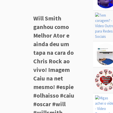
Will Smith
ganhou como
Melhor Ator e
ainda deu um
tapa na cara do
Chris Rock ao
vivo! Imagem
Caiu na net
mesmo! #espie
#olhaisso #caiu
#oscar #will
#willsmith