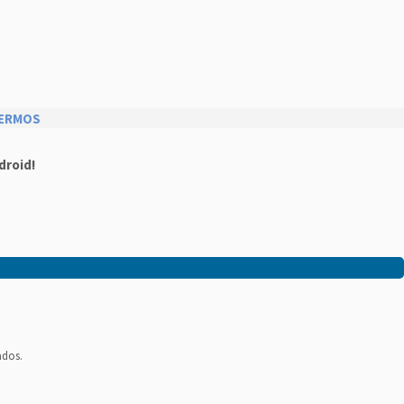
ERMOS
droid!
ados.