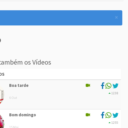
×
também os Vídeos
OS
Boa tarde
1238
6 Out
Bom domingo
1255
15 Mai