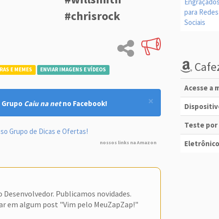
#chrisrock
Cafez
RAS E MEMES
ENVIAR IMAGENS E VÍDEOS
Acesse a m
×
! Grupo
Caiu na net
no Facebook!
Dispositi
Teste por
so Grupo de Dicas e Ofertas!
Eletrônico
nossos links na Amazon
do Desenvolvedor. Publicamos novidades.
ar em algum post "Vim pelo MeuZapZap!"