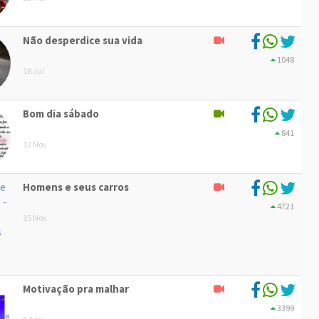
Não desperdice sua vida
1048
18 Jul
Bom dia sábado
841
12 Nov
Homens e seus carros
4721
15 Nov
Motivação pra malhar
3399