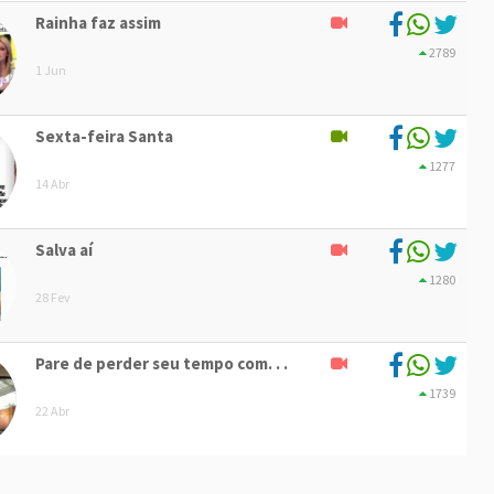
Rainha faz assim
2789
1 Jun
Sexta-feira Santa
1277
14 Abr
Salva aí
1280
28 Fev
Pare de perder seu tempo com. . .
1739
22 Abr