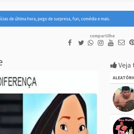
ícias de última hora, pego de surpresa, fun, comédia e mais.
compartilhe
e
Veja 
ALEATÓRI