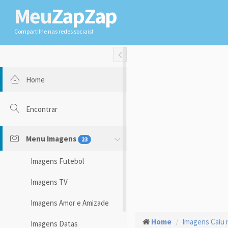
Meu
ZapZap
Compartilhe nas redes sociais!
Toggle Fullwidth
Home
Encontrar
Menu Imagens
23
Imagens Futebol
Imagens TV
Imagens Amor e Amizade
Home
Imagens Caiu 
Imagens Datas