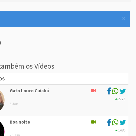
×
também os Vídeos
OS
Gato Louco Cuiabá
2773
3 Jan
Boa noite
1485
26 Jun