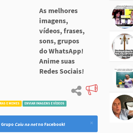
As melhores
imagens,
vídeos, frases,
sons, grupos
do WhatsApp!
Anime suas
Redes Sociais!
RAS E MEMES
ENVIAR IMAGENS E VÍDEOS
×
! Grupo
Caiu na net
no Facebook!