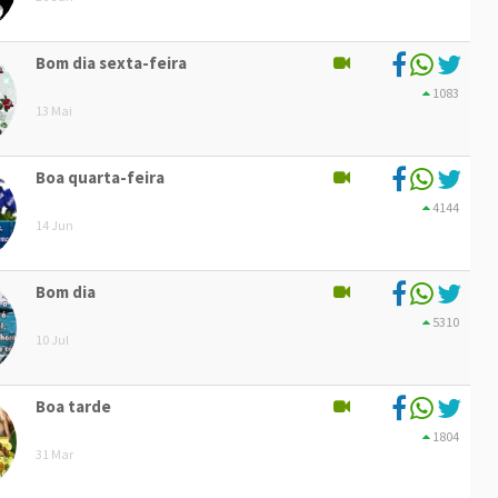
Bom dia sexta-feira
1083
13 Mai
Boa quarta-feira
4144
14 Jun
Bom dia
5310
10 Jul
Boa tarde
1804
31 Mar