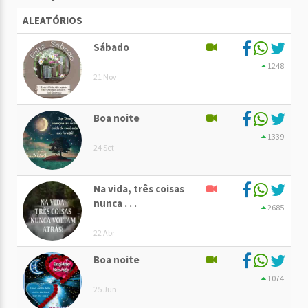
ALEATÓRIOS
Sábado
1248
21 Nov
Boa noite
1339
24 Set
Na vida, três coisas
nunca . . .
2685
22 Abr
Boa noite
1074
25 Jun