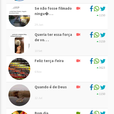
Se não fosse filmado
ningu�. . .
1150
29 Jan
Queria ter essa força
de vo. . .
3159
10 Set
Feliz terça-feira
3623
6 Nov
Quando é de Deus
1150
12 Jul
Bom dia