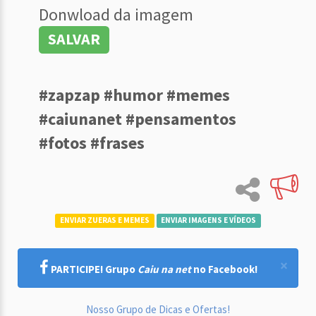
Donwload da imagem
SALVAR
#zapzap #humor #memes
#caiunanet #pensamentos
#fotos #frases
ENVIAR ZUERAS E MEMES
ENVIAR IMAGENS E VÍDEOS
×
PARTICIPE! Grupo
Caiu na net
no Facebook!
Nosso Grupo de Dicas e Ofertas!