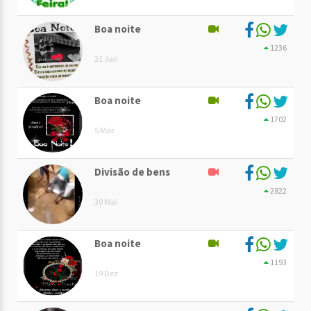
Boa noite
1236
21 Jan
Boa noite
1702
5 Mar
Divisão de bens
2822
30 Mai
Boa noite
1193
19 Dez