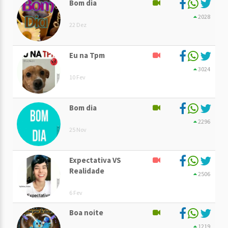
Bom dia
2028
22 Dez
Eu na Tpm
3024
10 Fev
Bom dia
2296
25 Nov
Expectativa VS
Realidade
2506
6 Fev
Boa noite
1219