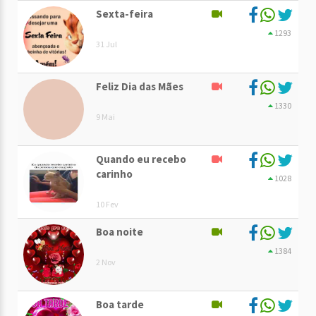
Sexta-feira
1293
31 Jul
Feliz Dia das Mães
1330
9 Mai
Quando eu recebo
carinho
1028
10 Fev
Boa noite
1384
2 Nov
Boa tarde