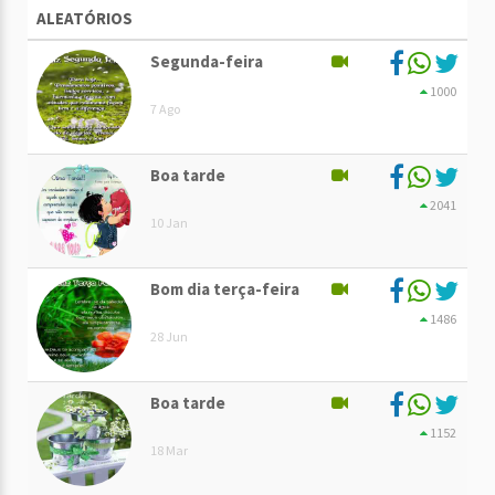
ALEATÓRIOS
Segunda-feira
1000
7 Ago
Boa tarde
2041
10 Jan
Bom dia terça-feira
1486
28 Jun
Boa tarde
1152
18 Mar