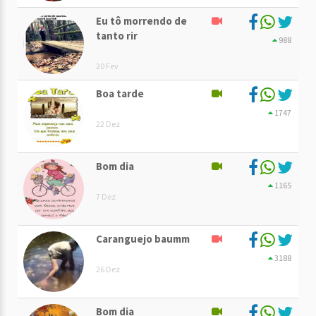
Eu tô morrendo de
tanto rir
988
20 Fev
Boa tarde
1747
22 Dez
Bom dia
1165
7 Dez
Caranguejo baumm
3188
26 Dez
Bom dia