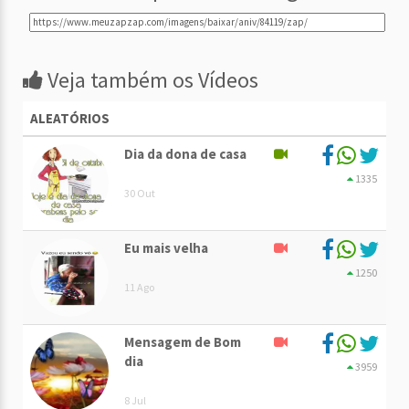
Veja também os Vídeos
ALEATÓRIOS
Dia da dona de casa
1335
30 Out
Eu mais velha
1250
11 Ago
Mensagem de Bom
dia
3959
8 Jul