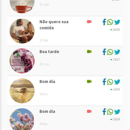
11 Jun
Não quero sua
comida
2636
22 Set
Boa tarde
1417
25 Jan
Bom dia
1609
6 Dez
Bom dia
2834
4 Mai