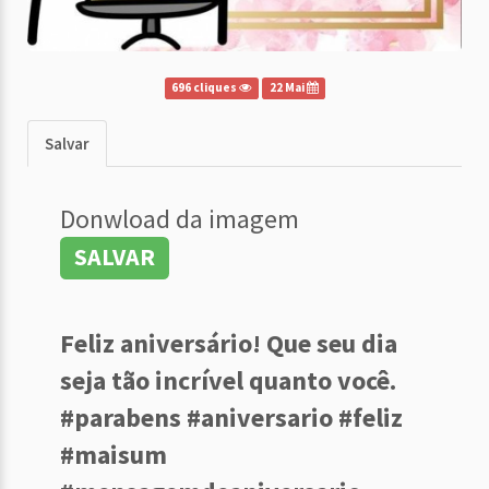
696 cliques
22 Mai
Salvar
Donwload da imagem
SALVAR
Feliz aniversário! Que seu dia
seja tão incrível quanto você.
#parabens #aniversario #feliz
#maisum