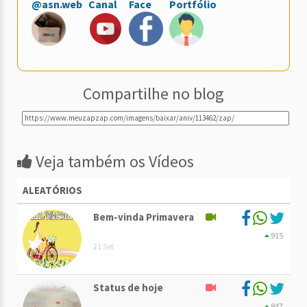
@asn.web
Canal
Face
Portfólio
Compartilhe no blog
Veja também os Vídeos
ALEATÓRIOS
Bem-vinda Primavera
915
21 Set
Status de hoje
947