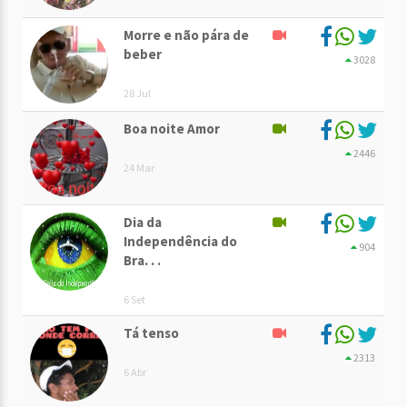
Morre e não pára de
beber
3028
28 Jul
Boa noite Amor
2446
24 Mar
Dia da
Independência do
904
Bra. . .
6 Set
Tá tenso
2313
6 Abr