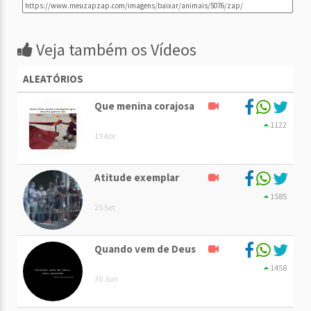
Veja também os Vídeos
ALEATÓRIOS
Que menina corajosa
1122
19 Abr
Atitude exemplar
1585
25 Set
Quando vem de Deus
1458
30 Jun