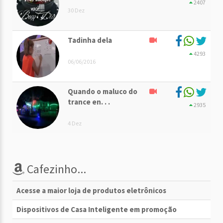
2407
30 Dez
Tadinha dela
4293
06/06/2016
Quando o maluco do
trance en. . .
2935
4 Dez
Cafezinho...
Acesse a maior loja de produtos eletrônicos
Dispositivos de Casa Inteligente em promoção