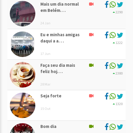
Mais um dia normal
em Belém. . .
2290
24 Jan
Eu e minhas amigas
daqui a a. . .
1222
17 Jun
Faça seu dia mais
feliz hoj. . .
2380
28 Mar
Seja forte
1320
15 Out
Bom dia