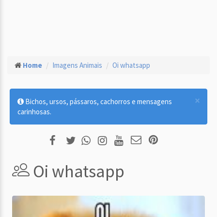
Home
Imagens Animais
Oi whatsapp
×
Bichos, ursos, pássaros, cachorros e mensagens
carinhosas.
Oi whatsapp