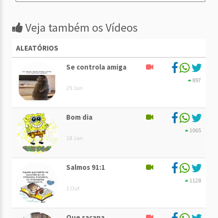
Veja também os Vídeos
ALEATÓRIOS
Se controla amiga
897
29 Jun
Bom dia
1065
18 Jan
Salmos 91:1
1128
1 Out
Que sacana