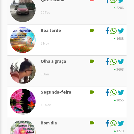
8286
20 Fev
Boa tarde
1688
3 Nov
Olha a graça
3608
3 Jan
Segunda-feira
3055
19 Nov
Bom dia
1278