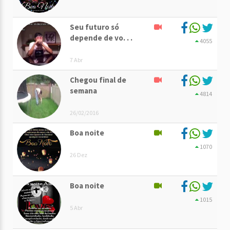
Seu futuro só
depende de vo. . .
4055
7 Abr
Chegou final de
semana
4814
26/02/2016
Boa noite
1070
26 Dez
Boa noite
1015
5 Abr