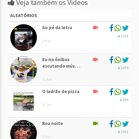
Veja também os Vídeos
ALEATÓRIOS
Ao pé da letra
1214
2 Mar
Eu no ônibus
escutando mús. . .
1479
11 Abr
O ladrão de pizza
959
17 Jul
Boa noite
1601
2 Nov