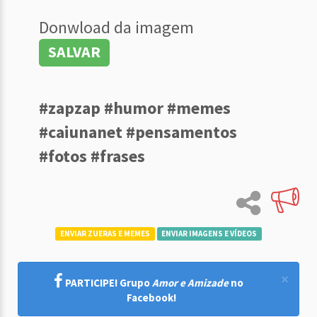
Donwload da imagem
SALVAR
#zapzap #humor #memes
#caiunanet #pensamentos
#fotos #frases
ENVIAR ZUERAS E MEMES
ENVIAR IMAGENS E VÍDEOS
×
PARTICIPE! Grupo
Amor e Amizade
no
Facebook!