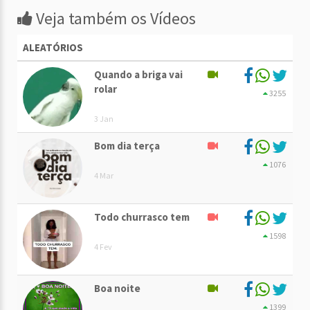
Veja também os Vídeos
ALEATÓRIOS
Quando a briga vai
rolar
3255
3 Jan
Bom dia terça
1076
4 Mar
Todo churrasco tem
1598
4 Fev
Boa noite
1399