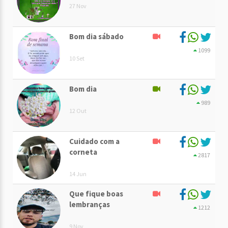
27 Nov
Bom dia sábado
1099
10 Set
Bom dia
989
12 Out
Cuidado com a
corneta
2817
14 Jun
Que fique boas
lembranças
1212
9 Nov