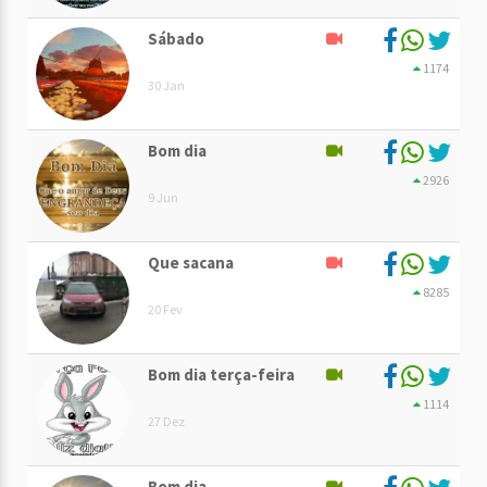
Sábado
1174
30 Jan
Bom dia
2926
9 Jun
Que sacana
8285
20 Fev
Bom dia terça-feira
1114
27 Dez
Bom dia