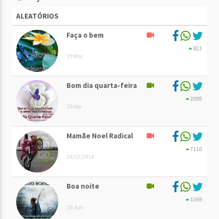
ALEATÓRIOS
Faça o bem
823
19 Mar
Bom dia quarta-feira
2095
20 Abr
Mamãe Noel Radical
7110
24/12/2014
Boa noite
1369
10 Jun