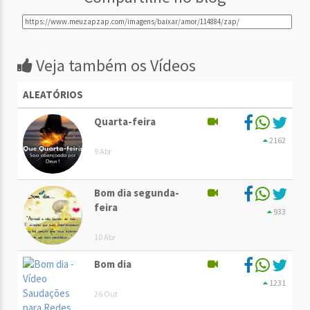
Veja também os Vídeos
ALEATÓRIOS
Quarta-feira
2162
9 Abr
Bom dia segunda-
feira
933
10 Abr
Bom dia
1231
26 Out