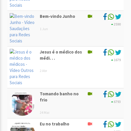
Bem-vindo Junho
2590
1 Jun
Jesus é o médico dos
médi. . .
1679
2 Abr
Tomando banho no
frio
6793
24 Mai
Eu no trabalho