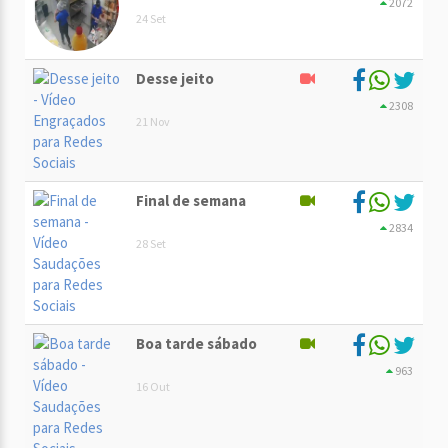
2072
24 Set
Desse jeito
2308
21 Nov
Final de semana
2834
28 Set
Boa tarde sábado
963
16 Out