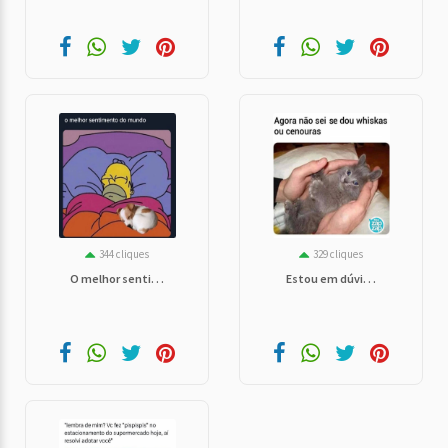
344 cliques
329 cliques
O melhor senti. . .
Estou em dúvi. . .