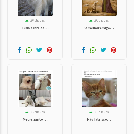
397 cliques
396 cliques
Tudo sobre os . . .
O melhor amigo. . .
386 cliques
385 cliques
Meu espírito . . .
Não fala isso. . .