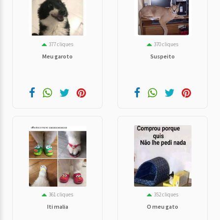
377 cliques
370 cliques
Meu garoto
Suspeito
361 cliques
352 cliques
Iti malia
O meu gato