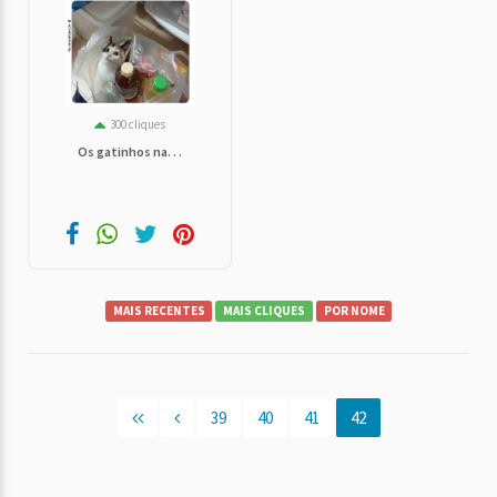
300 cliques
Os gatinhos na. . .
MAIS RECENTES
MAIS CLIQUES
POR NOME
39
40
41
42