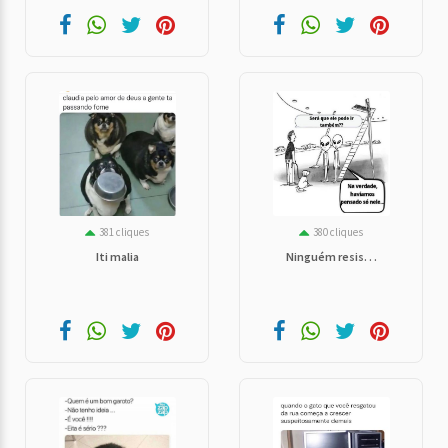
381 cliques
380 cliques
Iti malia
Ninguém resis. . .