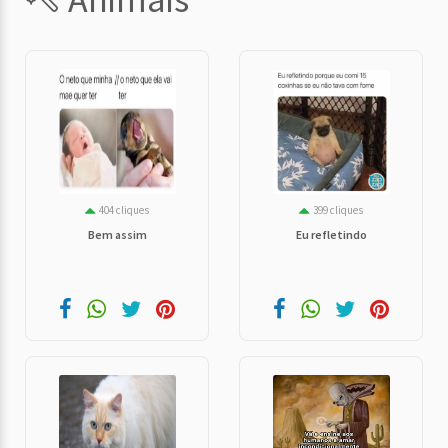
404 cliques
399 cliques
Bem assim
Eu refletindo