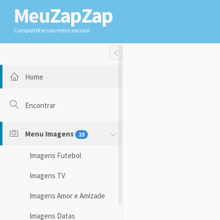
Meu
ZapZap
Compartilhe nas redes sociais!
Toggle Fullwidth
Home
Encontrar
Menu Imagens
23
Imagens Futebol
Imagens TV
Imagens Amor e Amizade
Imagens Datas