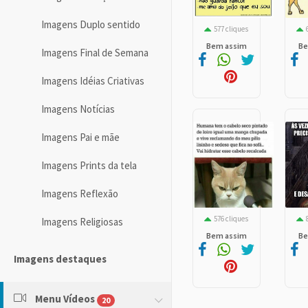
Imagens Duplo sentido
577 cliques
Bem assim
Be
Imagens Final de Semana
Imagens Idéias Criativas
Imagens Notícias
Imagens Pai e mãe
Imagens Prints da tela
Imagens Reflexão
576 cliques
Imagens Religiosas
Bem assim
Be
Imagens destaques
Menu Vídeos
20