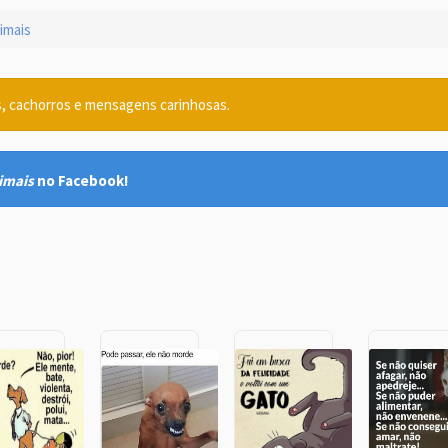
imais
s, cachorros e mensagens carinhosas.
imais
no Facebook!