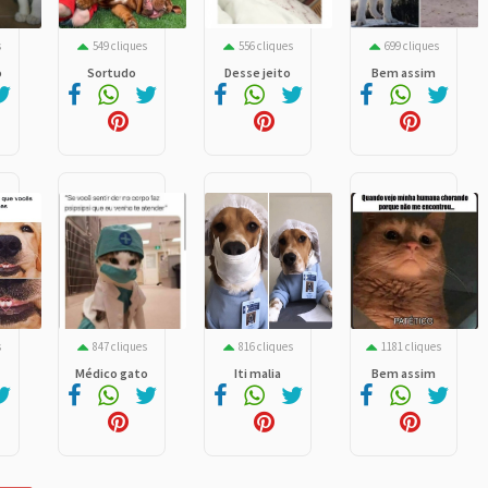
s
549 cliques
556 cliques
699 cliques
o
Sortudo
Desse jeito
Bem assim
s
847 cliques
816 cliques
1181 cliques
Médico gato
Iti malia
Bem assim