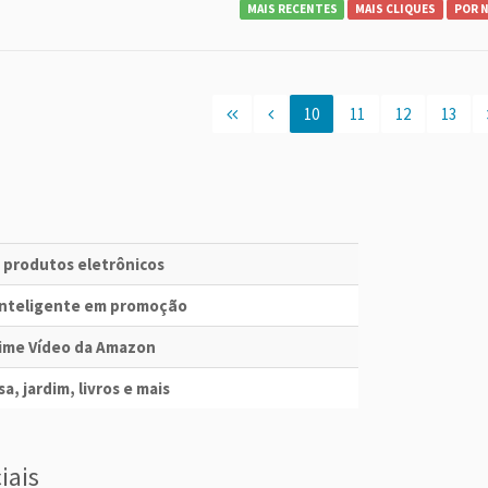
MAIS RECENTES
MAIS CLIQUES
POR 
10
11
12
13
e produtos eletrônicos
 Inteligente em promoção
Prime Vídeo da Amazon
a, jardim, livros e mais
iais