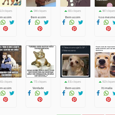
613 cliques
544 cliques
601 cliques
987 clique
m assim
Bem assim
Bem assim
Isso mesm
801 cliques
771 cliques
831 cliques
923 clique
m assim
Verdade
Bem assim
Iti malia