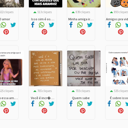
422 cliques
513 cliques
839 cliques
893 clique
O amor
Isso sim é os. . .
Minha amiga ir. . .
Amigos pra vid.
625 cliques
765 cliques
703 cliques
535 clique
 essa am. . .
Você é incr�. . .
Quem sabe
É sobre iss