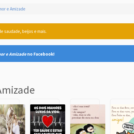
or e Amizade
 saudade, beijos e mais.
or e Amizade
no Facebook!
Amizade