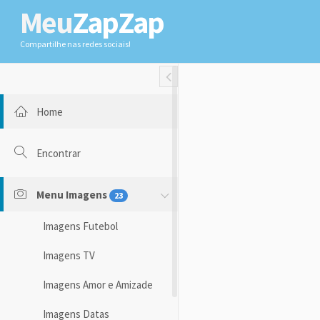
Meu
ZapZap
Compartilhe nas redes sociais!
Toggle Fullwidth
Home
Encontrar
Menu Imagens
23
Imagens Futebol
Imagens TV
Imagens Amor e Amizade
Imagens Datas