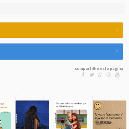
×
×
compartilhe esta página