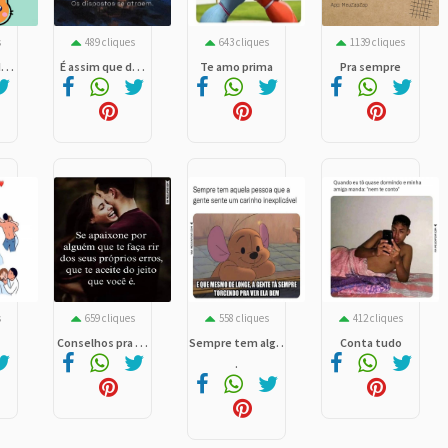
s
489 cliques
643 cliques
1139 cliques
 . .
É assim que d. . .
Te amo prima
Pra sempre
s
659 cliques
558 cliques
412 cliques
o
Conselhos pra . . .
Sempre tem alg. .
Conta tudo
.