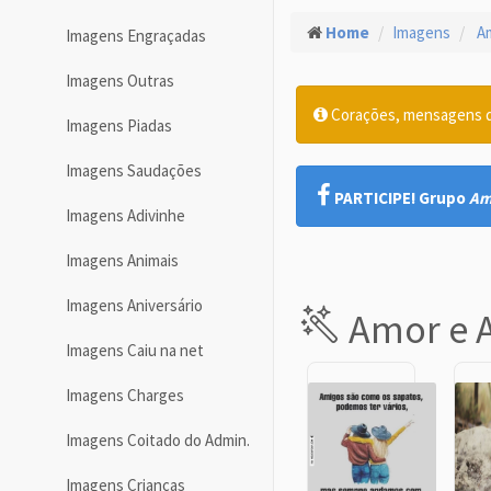
Home
Imagens
Am
Imagens Engraçadas
Imagens Outras
Corações, mensagens de
Imagens Piadas
Imagens Saudações
PARTICIPE! Grupo
Am
Imagens Adivinhe
Imagens Animais
Imagens Aniversário
Amor e 
Imagens Caiu na net
Imagens Charges
Imagens Coitado do Admin.
Imagens Crianças