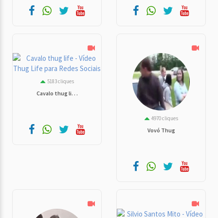
5183 cliques
Cavalo thug li. . .
4970 cliques
Vovó Thug